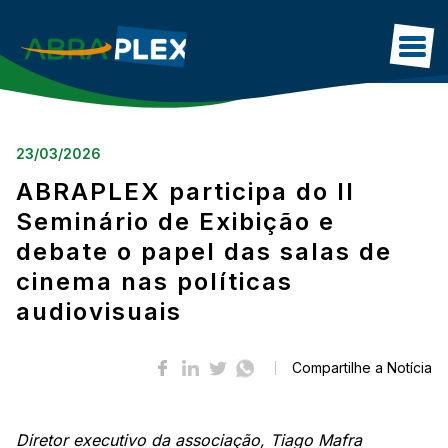
HOME
23/03/2026
SOBRE
ABRAPLEX participa do II
ASSOCIADOS
Seminário de Exibição e
debate o papel das salas de
DADOS DO SETOR
cinema nas políticas
BLOG
audiovisuais
IMPRENSA
CONTATO
Compartilhe a Notícia
Diretor executivo da associação, Tiago Mafra